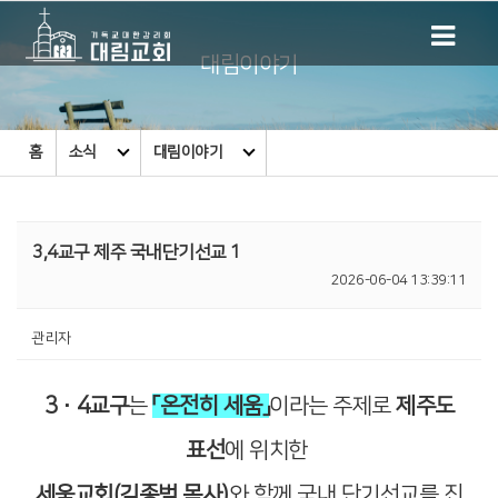
대림이야기
홈
소식
대림이야기
3,4교구 제주 국내단기선교 1
2026-06-04 13:39:11
관리자
3·4교구
는
「온전히 세움」
이라는 주제로
제주도
표선
에 위치한
세움교회(김종범 목사)
와 함께 국내 단기선교를 진