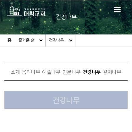
건강나무
홈
즐거운 숲
건강나무
소개
음악나무
예술나무
인문나무
건강나무
컬처나무
건강나무