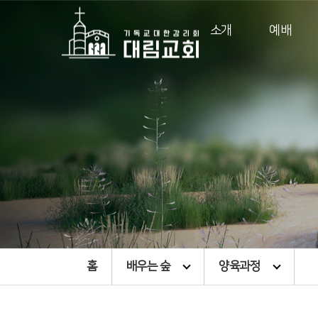
소개
예배
홈
배우는 숲
양육과정