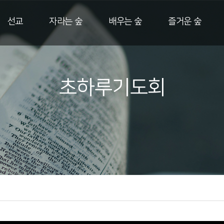
선교
자라는 숲
배우는 숲
즐거운 숲
초하루기도회