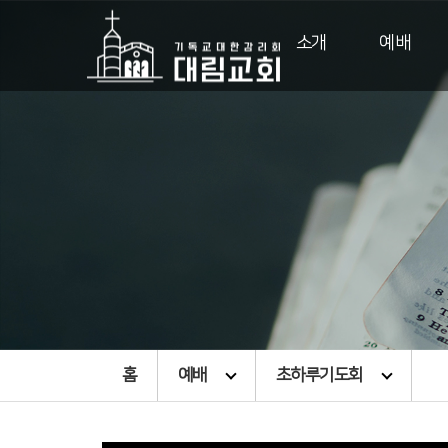
소개
예배
홈
예배
초하루기도회