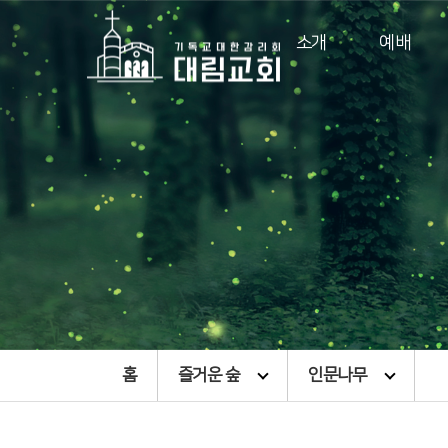
소개
예배
홈
즐거운 숲
인문나무