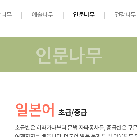
악나무
예술나무
인문나무
건강나무
|
|
|
인문나무
일본어
초급/중급
초급반은 히라가나부터 문법 자타동사를, 중급반은 구
여행회화를 배웁니다. 더불어 일본 문화 탐방 아웃팅도 