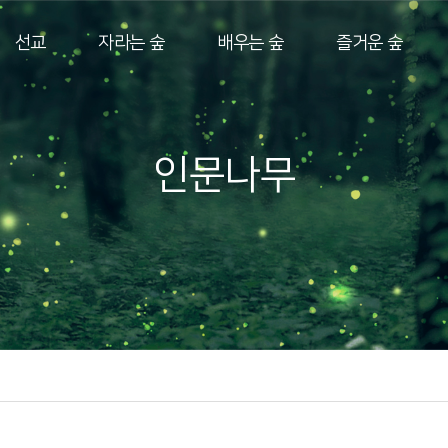
선교
자라는 숲
배우는 숲
즐거운 숲
인문나무