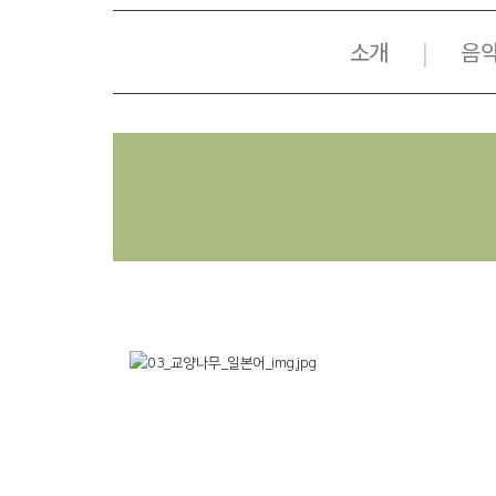
소개
음
|