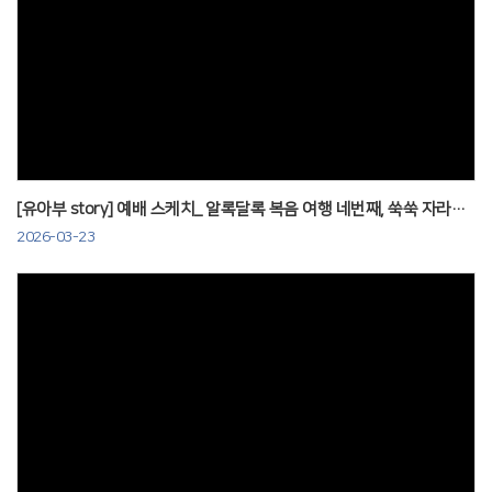
Views
[유아부 story] 예배 스케치_ 알록달록 복음 여행 네번째, 쑥쑥 자라요! 260322
2026-03-23
Views