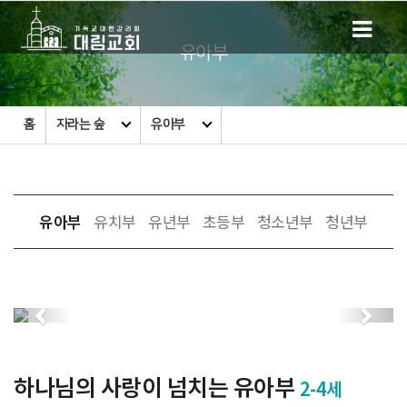
유아부
홈
자라는 숲
유아부
유아부
유치부
유년부
초등부
청소년부
청년부
Previous
Next
하나님의 사랑이 넘치는 유아부
2-4세