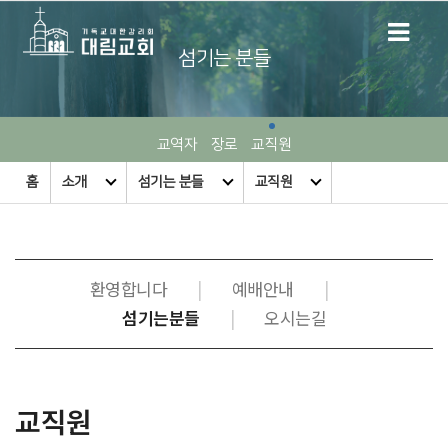
섬기는 분들
교역자
장로
교직원
홈
소개
섬기는 분들
교직원
환영합니다
|
예배안내
|
섬기는분들
|
오시는길
교직원