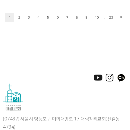
...
1
2
3
4
5
6
7
8
9
10
23
(07437) 서울시 영등포구 여의대방로 17 대림감리교회(신길동
4794)