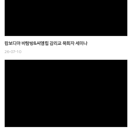
캄보디아 바탐방&씨엠립 감리교 목회자 세미나
26-07-10