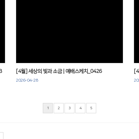
Views
3
[4월] 세상의 빛과 소금 | 예배스케치_0426
[
2026-04-28
20
1
2
3
4
5