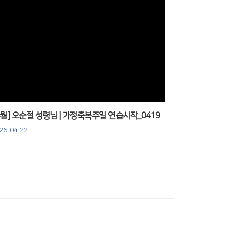
Views
4월] 오순절 성령님 | 가정축복주일 연습시작_0419
26-04-22