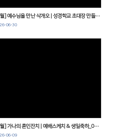
[6월] 예수님을 만난 삭개오 | 성경학교 초대장 만들기_0628
26-06-30
Views
[6월] 가나의 혼인잔치 | 예배스케치 & 생일축하_0607
26-06-09