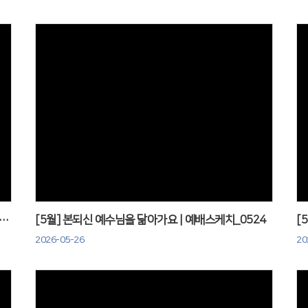
Views
한 사마리아인 이야기 | 느헤미야 성벽 꾸미기_0527
[5월] 본되신 예수님을 닮아가요 | 예배스케치_0524
[
2026-05-26
20