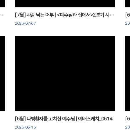
하나님 | 이상길선교사님 초청예배_0712
[7월] 사람 낚는 어부 | <예수님과 집에서>2분기 시상_0705
2026-07-07
20
Views
[6월] 나병환자를 고치신 예수님 | 예배스케치_0614
2026-06-16
20