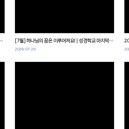
Views
오심 | 예배스케치 & 생일축하_0802
[7월] 하나님의 꿈은 이루어져요! | 성경학교 마지막 날 _0726
2
2026-07-29
20
Views