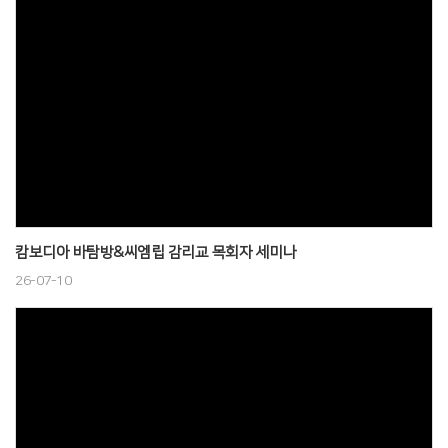
캄보디아 바탐방&씨엠립 감리교 목회자 세미나
26-07-10