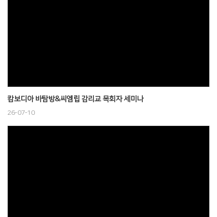
캄보디아 바탐방&씨엠립 감리교 목회자 세미나
26-07-10