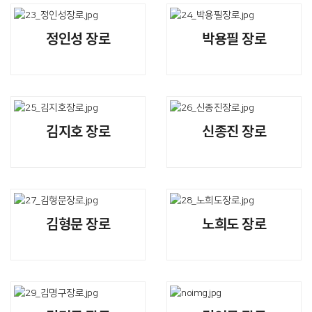
정인성 장로
박용필 장로
김지호 장로
신종진 장로
김형문 장로
노희도 장로