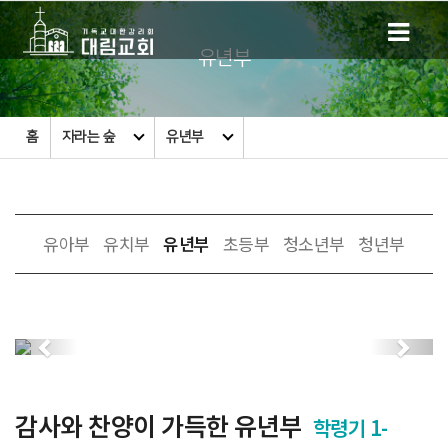
유년부
홈
자라는 숲
유년부
유아부
유치부
유년부
초등부
청소년부
청년부
Previous
Next
감사와 찬양이 가득한 유년부
학령기 1-