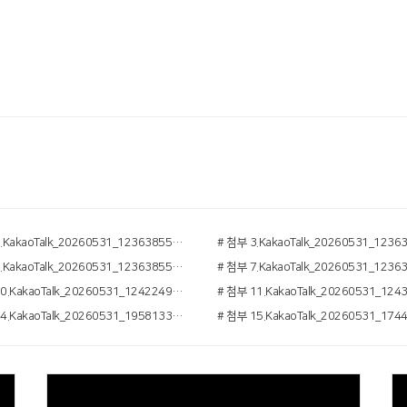
# 첨부 2.KakaoTalk_20260531_123638556_01.jpg
# 첨부 6.KakaoTalk_20260531_123638556_06.jpg
# 첨부 10.KakaoTalk_20260531_124224925_12.jpg
# 첨부 14.KakaoTalk_20260531_195813339_24.jpg