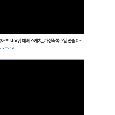
Views
[유아부 story] 예배 스케치_ 가정축복주일 연습 0503
26-05-14
Views