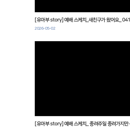
[유아부 story] 예배 스케치_새친구가 왔어요_ 04
2026-05-02
Views
[유아부 story] 예