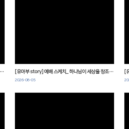
Views
tory] 예배 스케치_ 성경은 하나님의 말씀이에요! 0802
[유아부 story] 예배 스케치_ 하나님이 세상을 창조하셨어요! 0726
[
2026-08-05
20