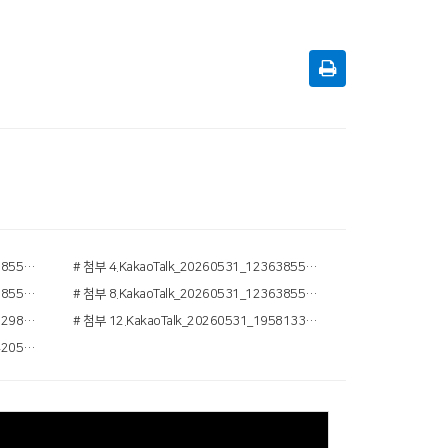
# 첨부 3.KakaoTalk_20260531_123638556_02.jpg
# 첨부 4.KakaoTalk_20260531_123638556_03.jpg
# 첨부 7.KakaoTalk_20260531_123638556_07.jpg
# 첨부 8.KakaoTalk_20260531_123638556_08.jpg
# 첨부 11.KakaoTalk_20260531_124329890.jpg
# 첨부 12.KakaoTalk_20260531_195813339_18.jpg
# 첨부 15.KakaoTalk_20260531_174420500_07.jpg