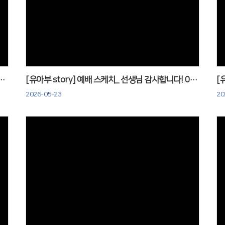
Views
배 스케치_ 느헤미야기도성벽 세우기_0531
[유아부 story] 예배 스케치_ 선생님 감사합니다! 0517
2026-05-23
20
Views