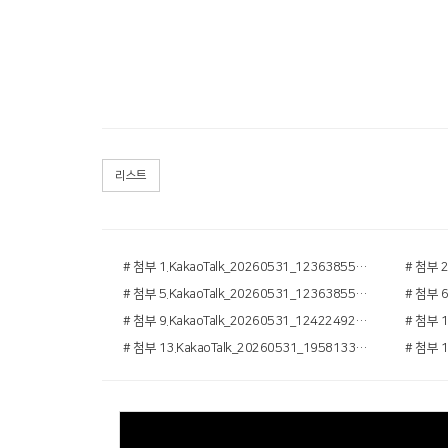
리스트
# 첨부 1.KakaoTalk_20260531_123638556.jpg
# 첨부 5.KakaoTalk_20260531_123638556_05.jpg
# 첨부 9.KakaoTalk_20260531_124224925_04.jpg
# 첨부 13.KakaoTalk_20260531_195813339_21.jpg