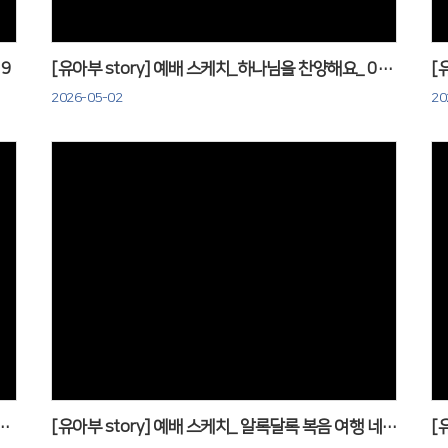
19
[유아부 story] 예배 스케치_하나님을 찬양해요_ 0412
2026-05-02
20
Views
배 스케치_ 종려주일 종려가지만들기_0329
[유아부 story] 예배 스케치_ 알록달록 복음 여행 네번째, 쑥쑥 자라요! 260322