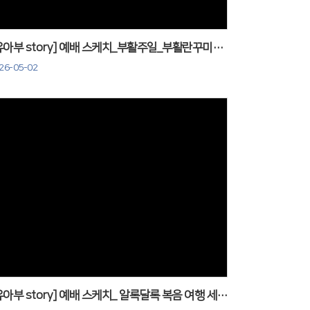
[유아부 story] 예배 스케치_부활주일_부활란꾸미기 0405
26-05-02
Views
[유아부 story] 예배 스케치_ 알록달록 복음 여행 세번째, 예수님 십자가 사랑 260315