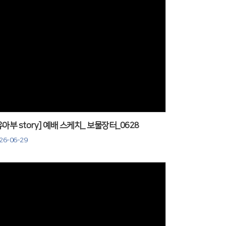
Views
유아부 story] 예배 스케치_ 보물장터_0628
26-06-29